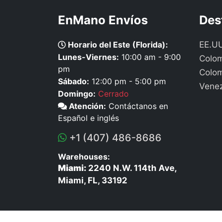
EnMano Envíos
Des
Horario del Este (Florida):
EE.U
Lunes-Viernes:
10:00 am - 9:00
Colom
pm
Colo
Sábado:
12:00 pm - 5:00 pm
Vene
Domingo:
Cerrado
Atención:
Contáctanos en
Español e inglés
+1 (407) 486-8686
Warehouses:
Miami:
2240 N.W. 114th Ave,
Miami, FL, 33192