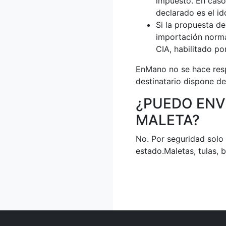
impuesto. En caso 
declarado es el id
Si la propuesta d
importación norma
CIA, habilitado p
EnMano no se hace resp
destinatario dispone de
¿PUEDO ENV
MALETA?
No. Por seguridad solo 
estado.Maletas, tulas, 