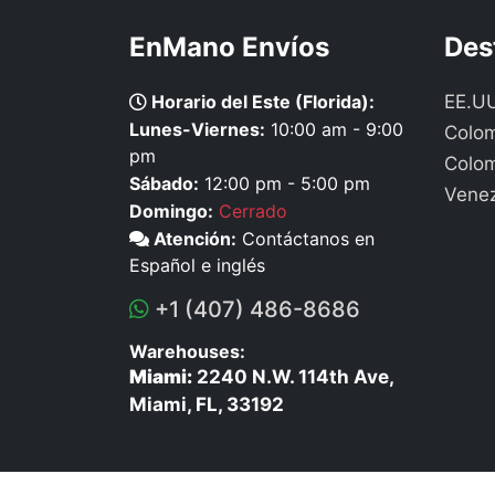
EnMano Envíos
Des
Horario del Este (Florida):
EE.U
Lunes-Viernes:
10:00 am - 9:00
Colom
pm
Colo
Sábado:
12:00 pm - 5:00 pm
Vene
Domingo:
Cerrado
Atención:
Contáctanos en
Español e inglés
+1 (407) 486-8686
Warehouses:
Miami:
2240 N.W. 114th Ave,
Miami, FL, 33192