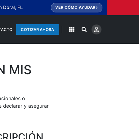
 Doral, FL
VER CÓMO AYUDAR
|
TACTO
COTIZAR AHORA
N MIS
acionales o
e declarar y asegurar
CRIPCIÓN