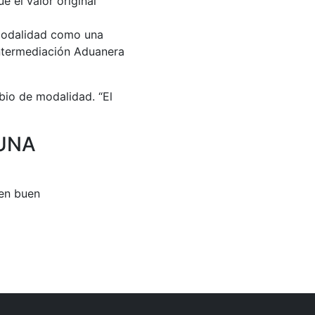
 el valor original
 modalidad como una
Intermediación Aduanera
io de modalidad. “El
 UNA
 en buen